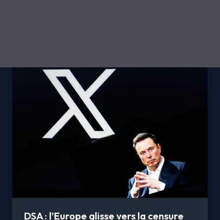
DSA
:
l’Europe
glisse
vers
la
censure
déléguée
DSA : l’Europe glisse vers la censure