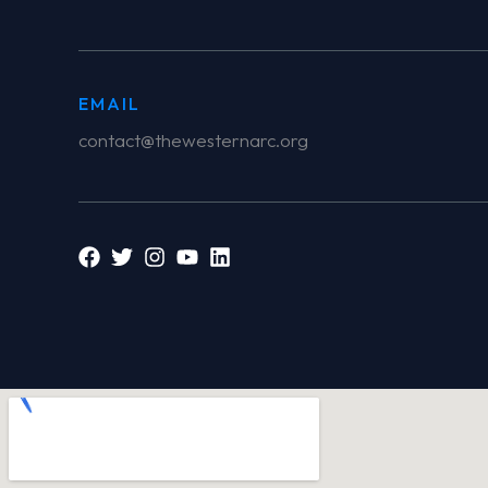
EMAIL
contact@thewesternarc.org