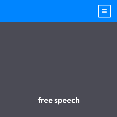
Aller
au
contenu
free speech