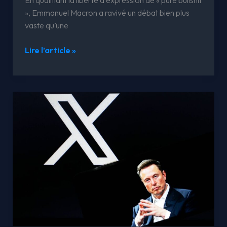
En qualifiant la liberté d’expression de « pure bullshit
», Emmanuel Macron a ravivé un débat bien plus
vaste qu’une
Lire l’article »
DSA
:
l’Europe
glisse
vers
la
censure
déléguée