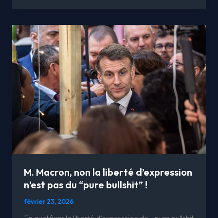
M.
Macron,
non
la
liberté
d’expression
n’est
pas
du
“pure
bullshit”
!
M. Macron, non la liberté d’expression
n’est pas du “pure bullshit” !
février 23, 2026